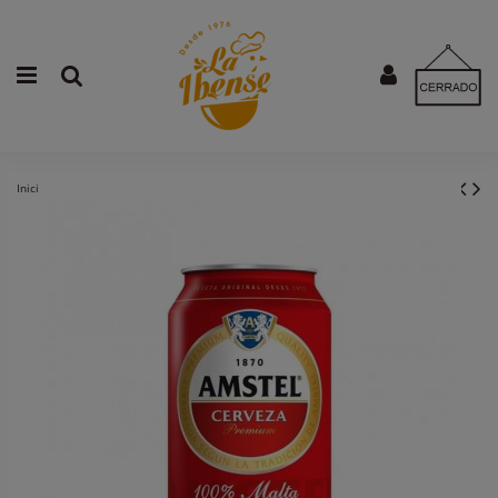
Inicio
Bebidas y varios
Cerveza Amstel 33 cl